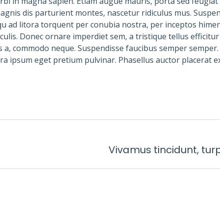
rbi in magna sapien. Etiam augue mauris, porta sed feugiat 
agnis dis parturient montes, nascetur ridiculus mus. Suspe
osqu ad litora torquent per conubia nostra, per inceptos hime
lis. Donec ornare imperdiet sem, a tristique tellus efficitur
rpis a, commodo neque. Suspendisse faucibus semper semper.
 ipsum eget pretium pulvinar. Phasellus auctor placerat e
Vivamus tincidunt, tur
Next
post: