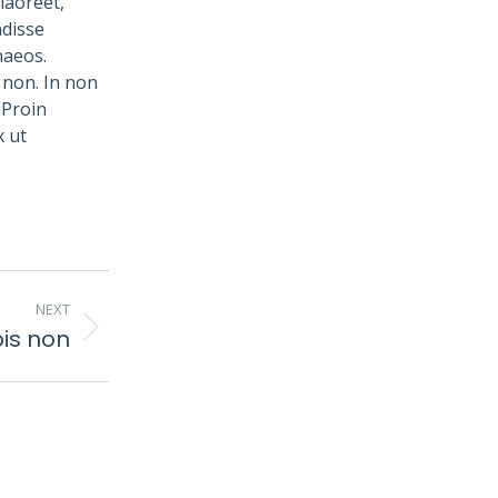
laoreet,
ndisse
naeos.
 non. In non
 Proin
x ut
NEXT
pis non