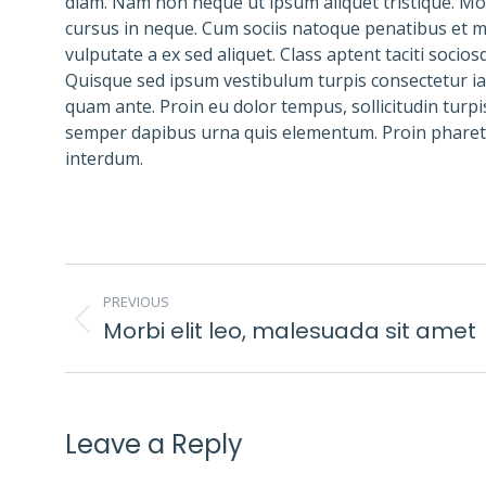
diam. Nam non neque ut ipsum aliquet tristique. Mo
cursus in neque. Cum sociis natoque penatibus et m
vulputate a ex sed aliquet. Class aptent taciti soci
Quisque sed ipsum vestibulum turpis consectetur iacu
quam ante. Proin eu dolor tempus, sollicitudin tu
semper dapibus urna quis elementum. Proin pharetra
interdum.
POST
PREVIOUS
NAVIGATION
Morbi elit leo, malesuada sit amet
Previous
post:
Leave a Reply