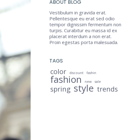
ABOUT BLOG
Vestibulum in gravida erat.
Pellentesque eu erat sed odio
tempor dignissim fermentum non
turpis. Curabitur eu massa id ex
placerat interdum a non erat.
Proin egestas porta malesuada.
TAGS
color
discount
fashin
fashion
new
sale
style
spring
trends