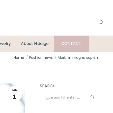
welry
About Hidalgo
CONTACT
You are here:
Home
Fashion news
Morbi in magna sapien
SEARCH
JAN
Search:
1